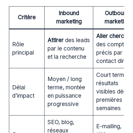
Inbound
Outbound
Critère
marketing
marketing
Aller chercher
Attirer
des leads
Rôle
des comptes
par le contenu
principal
précis par
et la recherche
contact direct
Court terme,
Moyen / long
résultats
Délai
terme, montée
visibles dès le
d’impact
en puissance
premières
progressive
semaines
SEO, blog,
E-mailing,
réseaux