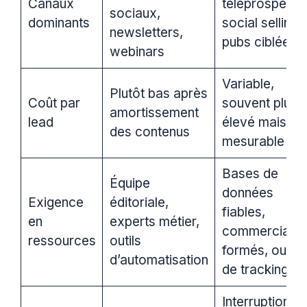
Canaux
téléprospectio
sociaux,
dominants
social selling,
newsletters,
pubs ciblées
webinars
Variable,
Plutôt bas après
Coût par
souvent plus
amortissement
lead
élevé mais trè
des contenus
mesurable
Bases de
Équipe
données
Exigence
éditoriale,
fiables,
en
experts métier,
commerciaux
ressources
outils
formés, outils
d’automatisation
de tracking
Interruption,