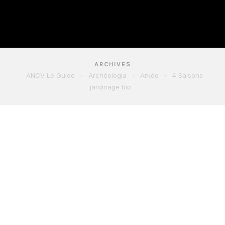
ARCHIVES
ANCV Le Guide
·
Archéologia
·
Arkéo
·
4 Saisons
jardinage bio