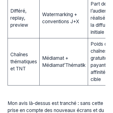
Part de
Différé,
l’audience
Watermarking +
replay,
réalisée a
conventions J+X
preview
la diffusio
initiale
Poids des
chaînes
Chaînes
Médiamat +
gratuites 
thématiques
Médiamat’Thématik
payantes,
et TNT
affinités d
cible
Mon avis là-dessus est tranché : sans cette
prise en compte des nouveaux écrans et du