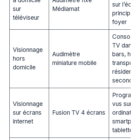
à domicile
Audimètre fixe
sur l’écra
sur
Médiamat
principal 
téléviseur
foyer
Consomma
TV dans l
Visionnage
Audimètre
bars, hôte
hors
miniature mobile
transports
domicile
résidence
secondair
Program
Visionnage
vus sur
sur écrans
Fusion TV 4 écrans
ordinateur
internet
smartphon
tablette