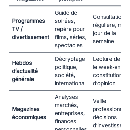
Guide de
Consultation
Programmes
soirées,
régulière, mise
TV /
repère pour
jour de la
divertissement
films, séries,
semaine
spectacles
Décryptage
Lecture de fo
Hebdos
politique,
le week‑end,
d’actualité
société,
constitution
générale
international
d’opinion
Analyses
Veille
marchés,
Magazines
professionnell
entreprises,
économiques
décisions
finances
d’investisseme
personnelles