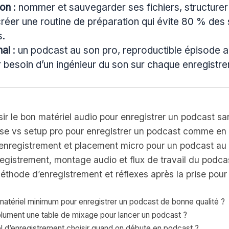
ion
: nommer et sauvegarder ses fichiers, structure
réer une routine de préparation qui évite 80 % des
s.
nal
: un podcast au son pro, reproductible épisode 
 besoin d’un ingénieur du son sur chaque enregistr
r le bon matériel audio pour enregistrer un podcast san
ase vs setup pro pour enregistrer un podcast comme en 
enregistrement et placement micro pour un podcast au
registrement, montage audio et flux de travail du podca
éthode d’enregistrement et réflexes après la prise pou
 matériel minimum pour enregistrer un podcast de bonne qualité ?
olument une table de mixage pour lancer un podcast ?
el d’enregistrement choisir quand on débute en podcast ?