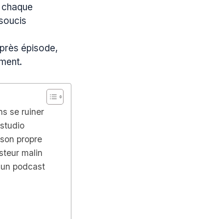
r chaque
 soucis
après épisode,
ement.
s se ruiner
studio
 son propre
steur malin
r un podcast