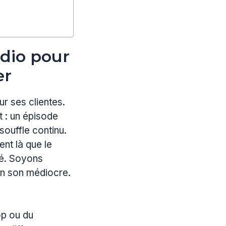
dio pour
er
r ses clientes.
 : un épisode
souffle continu.
nt là que le
ré. Soyons
un son médiocre.
op ou du