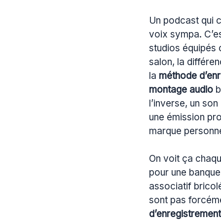
Un podcast qui c
voix sympa. C’est
studios équipés 
salon, la différe
la
méthode d’enr
montage audio
b
l’inverse, un so
une émission pro
marque personne
On voit ça chaqu
pour une banque 
associatif bricol
sont pas forcéme
d’enregistrement