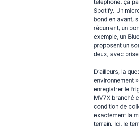
téléphone, ça pa
Spotify. Un micr
bond en avant, s
récurrent, un bo
exemple, un Blu
proposent un son
deux, avec prise
D’ailleurs, la qu
environnement ».
enregistrer le f
MV7X branché en 
condition de coll
exactement la mê
terrain. Ici, le te