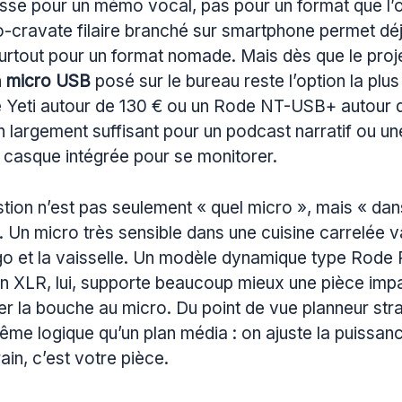
sse pour un mémo vocal, pas pour un format que l’o
o-cravate filaire branché sur smartphone permet déj
urtout pour un format nomade. Mais dès que le proj
n
micro USB
posé sur le bureau reste l’option la plus
e Yeti autour de 130 € ou un Rode NT-USB+ autour 
 largement suffisant pour un podcast narratif ou un
 casque intégrée pour se monitorer.
estion n’est pas seulement « quel micro », mais « dan
 Un micro très sensible dans une cuisine carrelée v
rigo et la vaisselle. Un modèle dynamique type Rod
XLR, lui, supporte beaucoup mieux une pièce impar
er la bouche au micro. Du point de vue planneur stra
me logique qu’un plan média : on ajuste la puissanc
rrain, c’est votre pièce.