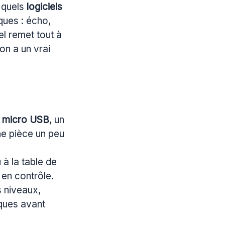
, quels
logiciels
ques : écho,
el remet tout à
on a un vrai
n
micro USB
, un
ne pièce un peu
u à la table de
en contrôle.
 niveaux,
iques avant