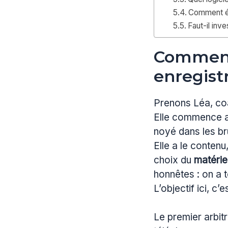
Comment évi
Faut-il inv
Comment 
enregist
Prenons Léa, coa
Elle commence av
noyé dans les bru
Elle a le conten
choix du
matérie
honnêtes : on a 
L’objectif ici, c’
Le premier arbit