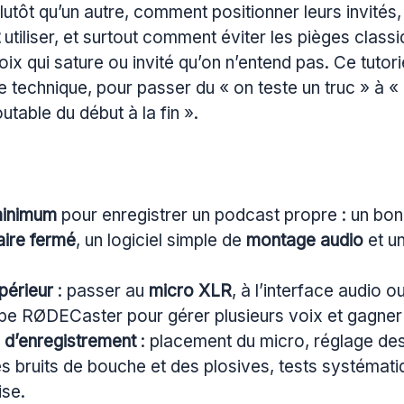
lutôt qu’un autre, comment positionner leurs invités
utiliser, et surtout comment éviter les pièges classi
voix qui sature ou invité qu’on n’entend pas. Ce tutori
re technique, pour passer du « on teste un truc » à « 
table du début à la fin ».
minimum
pour enregistrer un podcast propre : un bo
aire fermé
, un logiciel simple de
montage audio
et u
périeur
: passer au
micro XLR
, à l’interface audio o
pe RØDECaster pour gérer plusieurs voix et gagner 
 d’enregistrement
: placement du micro, réglage des
s bruits de bouche et des plosives, tests systémat
ise.