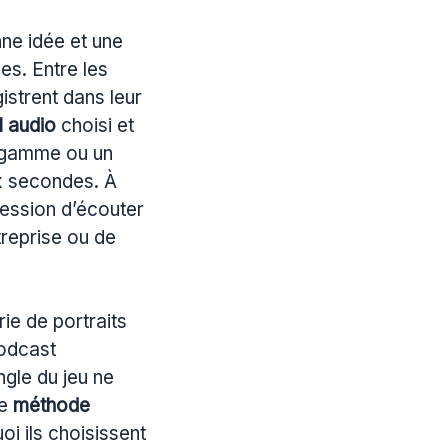
ne idée et une
es. Entre les
istrent dans leur
l audio
choisi et
e gamme ou un
ix secondes. À
ession d’écouter
reprise ou de
ie de portraits
podcast
ngle du jeu ne
ne
méthode
oi ils choisissent