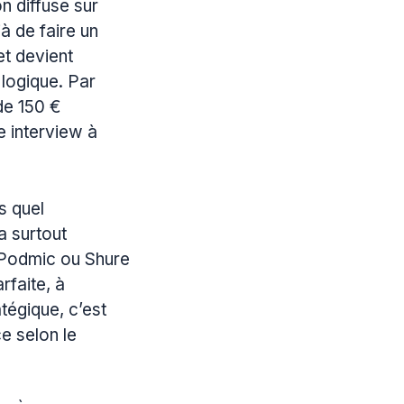
n diffuse sur
à de faire un
et devient
 logique. Par
de 150 €
e interview à
s quel
a surtout
e Podmic ou Shure
faite, à
tégique, c’est
e selon le