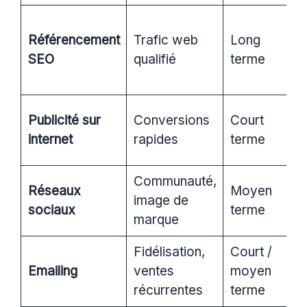
P
Référencement
Trafic web
Long
o
SEO
qualifié
terme
s
r
G
Publicité sur
Conversions
Court
so
internet
rapides
terme
re
Communauté,
I
Réseaux
Moyen
image de
T
sociaux
terme
marque
Li
Fidélisation,
Court /
N
Emailing
ventes
moyen
s
récurrentes
terme
a