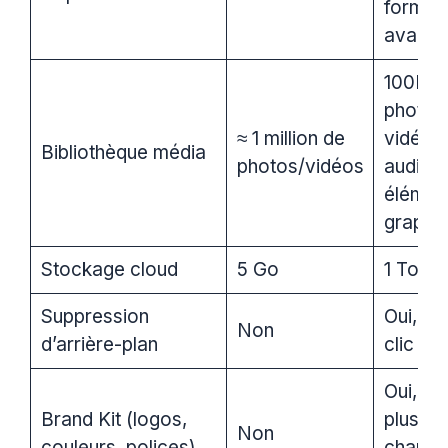
format
avancé
100M+
photos
≈ 1 million de
vidéos,
Bibliothèque média
photos/vidéos
audio,
élémen
graphi
Stockage cloud
5 Go
1 To
Suppression
Oui, IA 
Non
d’arrière-plan
clic
Oui,
Brand Kit (logos,
plusieu
Non
couleurs, polices)
charte