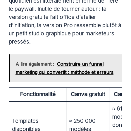
quotidien est littéralement enfermé derrière
le paywall. Inutile de tourner autour : la
version gratuite fait office d’atelier
d’initiation, la version Pro ressemble plutôt à
un petit studio graphique pour marketeurs
pressés.
A lire également :
Construire un funnel
marketing qui convertit : méthode et erreurs
Fonctionnalité
Canva gratuit
Canva
≈ 610 
modèle
Templates
≈ 250 000
dont
disponibles
modèles