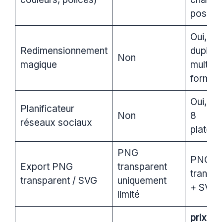
possib
Oui,
Redimensionnement
duplica
Non
magique
multi-
format
Oui, ju
Planificateur
Non
8
réseaux sociaux
platef
PNG
PNG
Export PNG
transparent
transpa
transparent / SVG
uniquement
+ SVG
limité
prix C