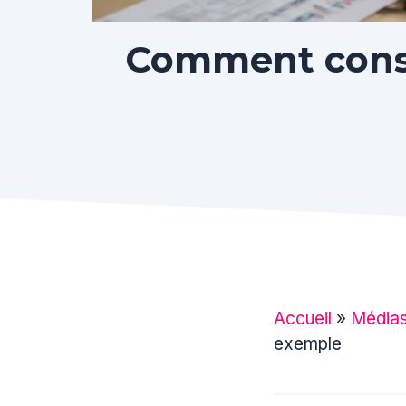
Comment const
Accueil
»
Média
exemple