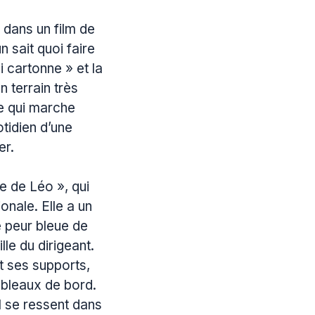
dans un film de
 sait quoi faire
 cartonne » et la
 un terrain très
e qui marche
otidien d’une
er.
e de Léo », qui
onale. Elle a un
e peur bleue de
le du dirigeant.
it ses supports,
ableaux de bord.
il se ressent dans