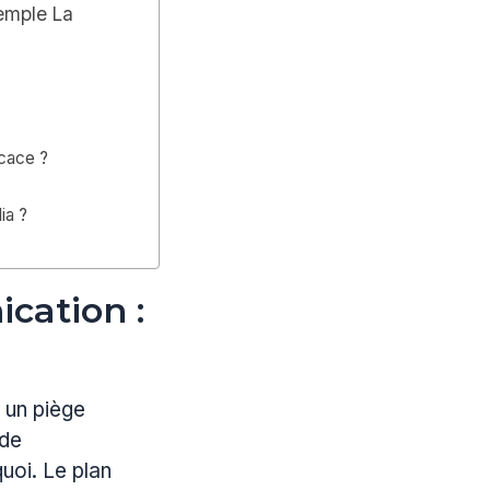
xemple La
icace ?
ia ?
cation :
r un piège
 de
uoi. Le plan