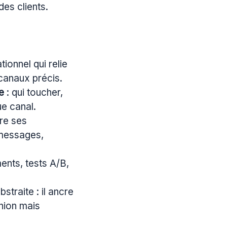
des clients.
tionnel qui relie
canaux précis.
e
: qui toucher,
e canal.
re ses
 messages,
ments, tests A/B,
straite : il ancre
union mais