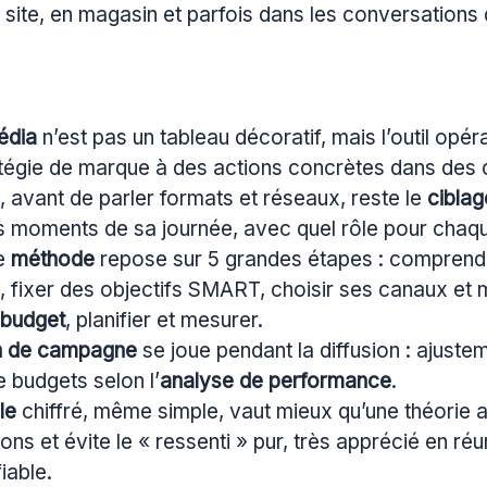
e site, en magasin et parfois dans les conversations 
édia
n’est pas un tableau décoratif, mais l’outil opéra
atégie de marque à des actions concrètes dans des 
é, avant de parler formats et réseaux, reste le
ciblag
ls moments de sa journée, avec quel rôle pour chaqu
e
méthode
repose sur 5 grandes étapes : comprend
, fixer des objectifs SMART, choisir ses canaux et
budget
, planifier et mesurer.
n de campagne
se joue pendant la diffusion : ajuste
 budgets selon l’
analyse de performance
.
le
chiffré, même simple, vaut mieux qu’une théorie ab
ons et évite le « ressenti » pur, très apprécié en ré
iable.