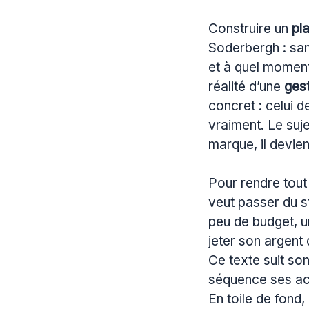
Construire un
pl
Soderbergh : san
et à quel moment
réalité d’une
ges
concret : celui 
vraiment. Le suje
marque, il devie
Pour rendre tout
veut passer du st
peu de budget, u
jeter son argent 
Ce texte suit so
séquence ses act
En toile de fond,