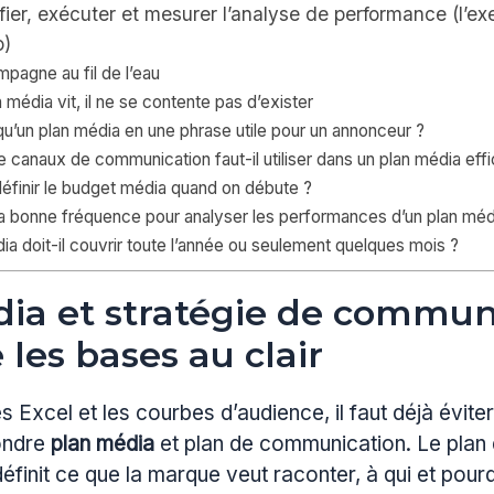
ifier, exécuter et mesurer l’analyse de performance (l’e
o)
mpagne au fil de l’eau
 média vit, il ne se contente pas d’exister
u’un plan média en une phrase utile pour un annonceur ?
canaux de communication faut-il utiliser dans un plan média eff
finir le budget média quand on débute ?
la bonne fréquence pour analyser les performances d’un plan méd
ia doit-il couvrir toute l’année ou seulement quelques mois ?
ia et stratégie de communi
 les bases au clair
es Excel et les courbes d’audience, il faut déjà évite
fondre
plan média
et plan de communication. Le plan
finit ce que la marque veut raconter, à qui et pourq