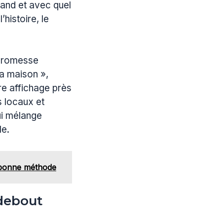
uand et avec quel
histoire, le
 promesse
la maison »,
re affichage près
s locaux et
ui mélange
le.
a bonne méthode
 debout