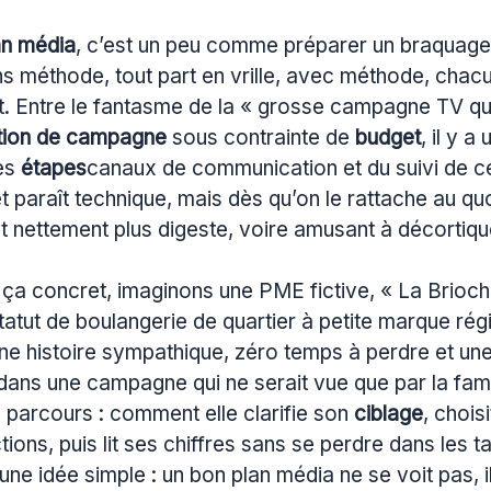
an média
, c’est un peu comme préparer un braquage 
s méthode, tout part en vrille, avec méthode, chacun
. Entre le fantasme de la « grosse campagne TV qui
tion de campagne
sous contrainte de
budget
, il y a
des
étapes
canaux de communication et du suivi de c
t paraît technique, mais dès qu’on le rattache au qu
nt nettement plus digeste, voire amusant à décortiqu
 ça concret, imaginons une PME fictive, « La Brioch
atut de boulangerie de quartier à petite marque régi
ne histoire sympathique, zéro temps à perdre et un
dans une campagne qui ne serait vue que par la famil
n parcours : comment elle clarifie son
ciblage
, chois
ions, puis lit ses chiffres sans se perdre dans les t
 une idée simple : un bon plan média ne se voit pas, 