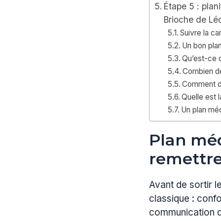
Étape 5 : plan
Brioche de Lé
Suivre la ca
Un bon plan
Qu’est-ce q
Combien de 
Comment dé
Quelle est 
Un plan méd
Plan méd
remettre
Avant de sortir l
classique : con
communication dé