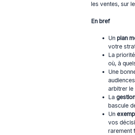
les ventes, sur l
En bref
Un
plan m
votre str
La priorit
où, à que
Une bonn
audiences
arbitrer le
La
gestio
bascule de
Un
exemp
vos décisi
rarement f