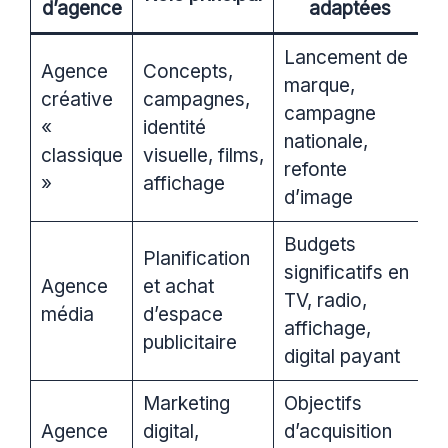
d’agence
adaptées
Lancement de
Agence
Concepts,
marque,
créative
campagnes,
campagne
«
identité
nationale,
classique
visuelle, films,
refonte
»
affichage
d’image
Budgets
Planification
significatifs en
Agence
et achat
TV, radio,
média
d’espace
affichage,
publicitaire
digital payant
Marketing
Objectifs
Agence
digital,
d’acquisition