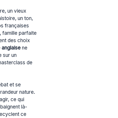
e, un vieux
stoire, un ton,
bs françaises
 famille parfaite
hent des choix
é anglaise
ne
e sur un
masterclass de
ébat et se
grandeur nature.
gir, ce qui
baignent là-
 recyclent ce