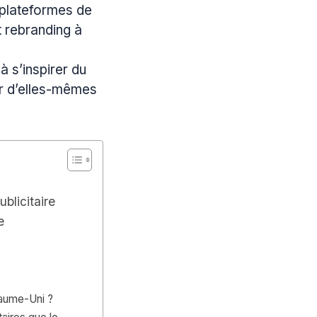
 plateformes de
t rebranding à
à s’inspirer du
er d’elles-mêmes
ublicitaire
e
oyaume-Uni ?