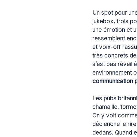
Un spot pour un
jukebox, trois po
une émotion et u
ressemblent encor
et voix-off rass
très concrets d
s’est pas réveill
environnement où
communication 
Les pubs britann
chamaille, formen
On y voit comment
déclenche le rir
dedans. Quand e