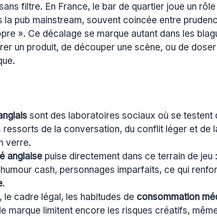
sans filtre. En France, le bar de quartier joue un rôle
s la pub mainstream, souvent coincée entre prudence
ropre ». Ce décalage se marque autant dans les blag
er un produit, de découper une scène, ou de doser l
que.
anglais
sont des laboratoires sociaux où se testent
s ressorts de la conversation, du conflit léger et de l
n verre.
té anglaise
puise directement dans ce terrain de jeu 
 humour cash, personnages imparfaits, ce qui renfor
e
.
 le cadre légal, les habitudes de
consommation mé
 de marque limitent encore les risques créatifs, mêm