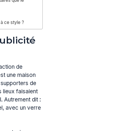
aires que le
à ce style ?
ublicité
raction de
est une maison
 supporters de
 lieux faisaient
. Autrement dit :
el, avec un verre