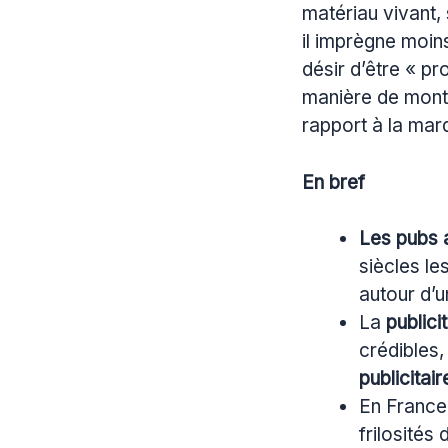
matériau vivant, 
il imprègne moin
désir d’être « p
manière de montr
rapport à la mar
En bref
Les pubs 
siècles le
autour d’u
La
publici
crédibles,
publicitair
En France,
frilosités