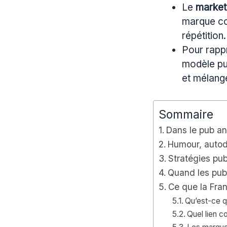
Le
market
marque coh
répétition.
Pour rappr
modèle pu
et mélange
Sommaire
Dans le pub ang
Humour, autodé
Stratégies pub
Quand les pubs
Ce que la Fran
Qu’est-ce qu
Quel lien c