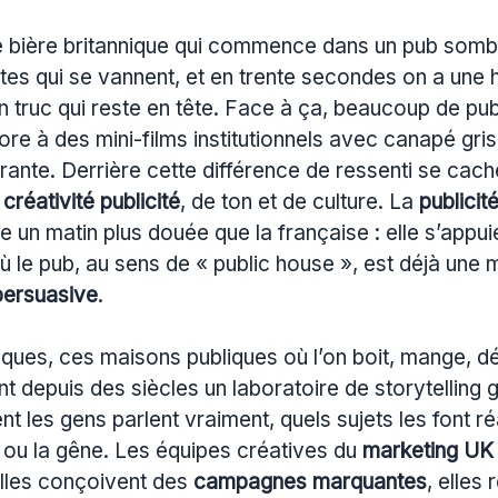
e bière britannique qui commence dans un pub sombr
tes qui se vannent, et en trente secondes on a une hi
n truc qui reste en tête. Face à ça, beaucoup de pu
e à des mini-films institutionnels avec canapé gris,
urante. Derrière cette différence de ressenti se cac
e
créativité publicité
, de ton et de culture. La
publicit
ée un matin plus douée que la française : elle s’appui
 le pub, au sens de « public house », est déjà une 
persuasive
.
iques, ces maisons publiques où l’on boit, mange, d
t depuis des siècles un laboratoire de storytelling 
 les gens parlent vraiment, quels sujets les font réa
e ou la gêne. Les équipes créatives du
marketing UK
lles conçoivent des
campagnes marquantes
, elles