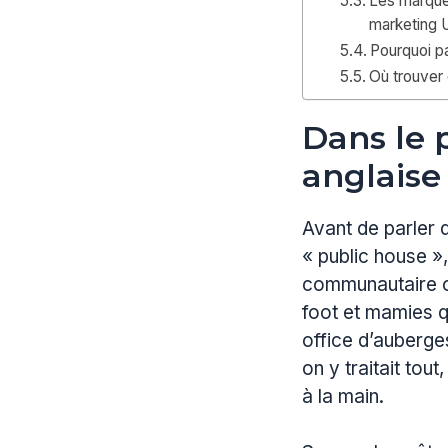
Les marques
marketing 
Pourquoi pa
Où trouver 
Dans le 
anglaise
Avant de parler d
« public house »
communautaire où
foot et mamies qu
office d’auberges
on y traitait tou
à la main.