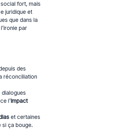
 social fort, mais
 juridique et
ues que dans la
’ironie par
 depuis des
a réconciliation
: dialogues
ce l’
impact
dias
et certaines
e si ça bouge.