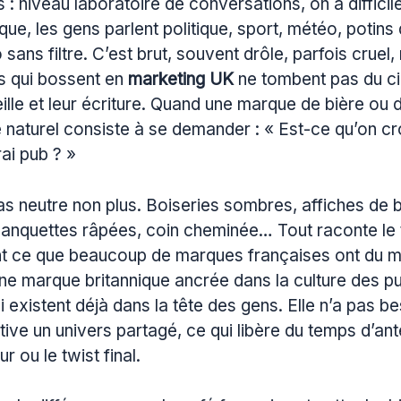
: niveau laboratoire de conversations, on a diffici
ue, les gens parlent politique, sport, météo, potins 
ans filtre. C’est brut, souvent drôle, parfois cruel,
fs qui bossent en
marketing UK
ne tombent pas du cie
eille et leur écriture. Quand une marque de bière ou
xe naturel consiste à se demander : « Est-ce qu’on cro
ai pub ? »
as neutre non plus. Boiseries sombres, affiches de b
 banquettes râpées, coin cheminée… Tout raconte le
 ce que beaucoup de marques françaises ont du mal 
Une marque britannique ancrée dans la culture des pu
i existent déjà dans la tête des gens. Elle n’a pas be
ctive un univers partagé, ce qui libère du temps d’an
r ou le twist final.