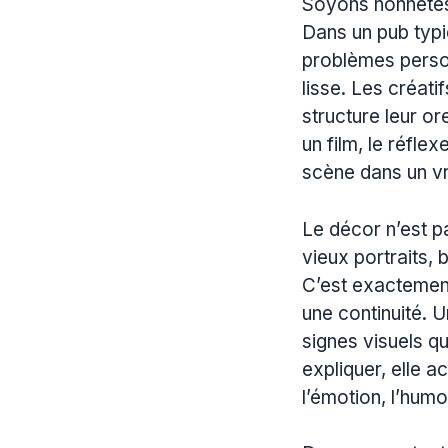
Soyons honnêtes 
Dans un pub typiq
problèmes perso s
lisse. Les créati
structure leur or
un film, le réfle
scène dans un vr
Le décor n’est p
vieux portraits,
C’est exactement
une continuité. 
signes visuels qu
expliquer, elle a
l’émotion, l’humou