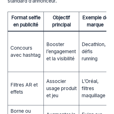
standard d’annonceur.
Format selfie
Objectif
Exemple de
en publicité
principal
marque
Booster
Decathlon,
Concours
l’engagement
défis
avec hashtag
et la visibilité
running
Associer
L’Oréal,
Filtres AR et
usage produit
filtres
effets
et jeu
maquillage
Borne ou