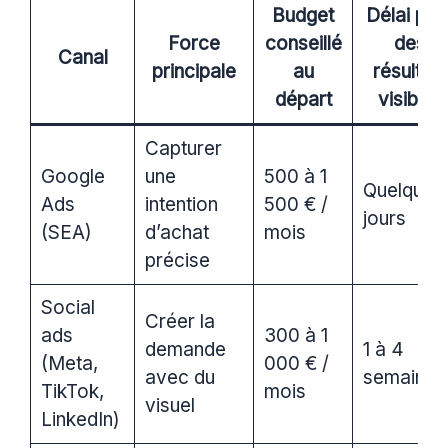
Budget
Délai pou
Force
conseillé
des
Canal
principale
au
résultats
départ
visibles
Capturer
Google
une
500 à 1
Quelques
Ads
intention
500 € /
jours
(SEA)
d’achat
mois
précise
Social
Créer la
ads
300 à 1
demande
1 à 4
(Meta,
000 € /
avec du
semaines
TikTok,
mois
visuel
LinkedIn)