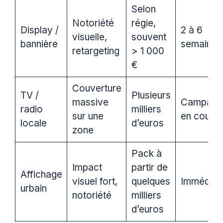
Selon
Notoriété
régie,
Display /
2 à 6
visuelle,
souvent
bannière
semaines
retargeting
> 1 000
€
Couverture
TV /
Plusieurs
massive
Campagn
radio
milliers
sur une
en cours
locale
d’euros
zone
Pack à
Impact
partir de
Affichage
visuel fort,
quelques
Immédiat
urbain
notoriété
milliers
d’euros